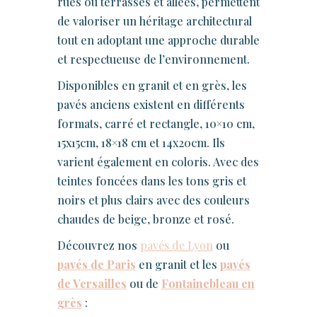
rues ou terrasses et allées, permettent
de valoriser un héritage architectural
tout en adoptant une approche durable
et respectueuse de l’environnement.
Disponibles en granit et en grès, les
pavés anciens existent en différents
formats, carré et rectangle, 10×10 cm,
15x15cm, 18×18 cm et 14x20cm. Ils
varient également en coloris. Avec des
teintes foncées dans les tons gris et
noirs et plus clairs avec des couleurs
chaudes de beige, bronze et rosé.
Découvrez nos
pavés de Lyon
ou
pavés de Paris
en granit et les
pavés
de Versailles
ou de
Fontainebleau en
grès
: