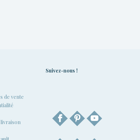
Fleckstop
ciment
Plus
Suivez-nous !
s de vente
tialité
livraison
anit