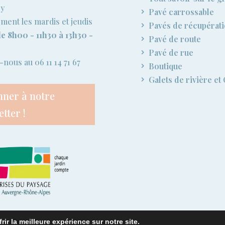
ry
Pavé carrossable
ent les mardis et jeudis
Pavés de récupérat
e 8h00 - 11h30 à 13h30 -
Pavé de route
Pavé de rue
nous au 06 11 14 71 67
Boutique
Galets de rivière et
nner à notre
tter !
ir la meilleure expérience sur notre site.