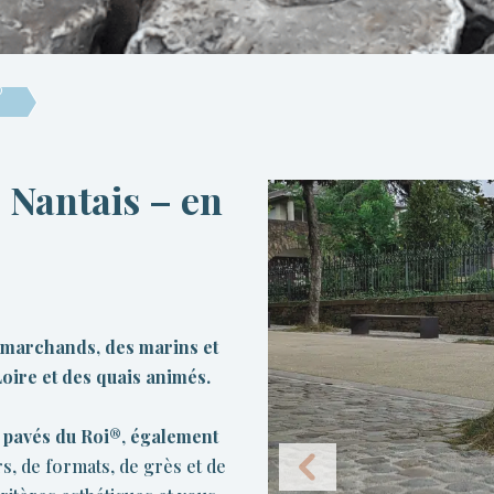
®
 Nantais – en
s marchands, des marins et
Loire et des quais animés.
s
pavés du Roi®
,
également
s, de formats, de grès et de