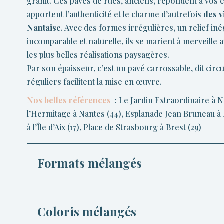
granit. Ces pavés de rues, anciens, répondent à vos c
apportent l’authenticité et le charme d’autrefois
des v
Nantaise
. Avec des formes irrégulières, un relief iné
incomparable et naturelle, ils se marient à merveille 
les plus belles réalisations paysagères.
Par son épaisseur, c’est un pavé carrossable, dit circ
réguliers facilitent la mise en œuvre.
Nos belles références
: Le Jardin Extraordinaire à N
l’Hermitage à Nantes (44), Esplanade Jean Bruneau à 
à l’Île d’Aix (17), Place de Strasbourg à Brest (29)
Formats mélangés
Coloris mélangés