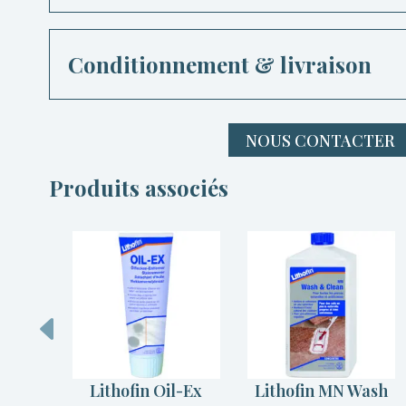
Conditionnement & livraison
NOUS CONTACTER
Produits associés
t
Lithofin Oil-Ex
Lithofin MN Wash