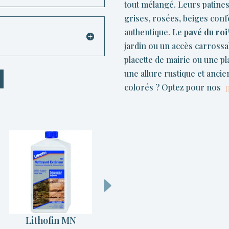
tout mélangé. Leurs patines 
grises, rosées, beiges conf
authentique. Le
pavé du ro
jardin ou un accès carrossa
placette de mairie ou une pl
une allure rustique et ancie
colorés ? Optez pour nos
p
Lithofin MN
Lithofin MN Multi-
L