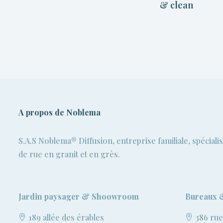
 paver
& clean
s
A propos de Noblema
S.A.S Noblema® Diffusion, entreprise familiale, spéciali
de rue en granit et en grès.
Jardin paysager & Shoowroom
Bureaux 
189 allée des érables
386 rue