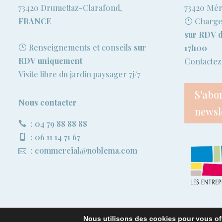
73420 Drumettaz-Clarafond,
73420 Mé
FRANCE
Chargem
sur RDV d
Renseignements et conseils
sur
17h00
RDV uniquement
Contactez-
Visite libre du jardin paysager 7j/7
S'abo
Nous contacter
newsle
:
04 79 88 88 88
:
06 11 14 71 67
:
commercial@noblema.com
Nous utilisons des cookies pour vous offr