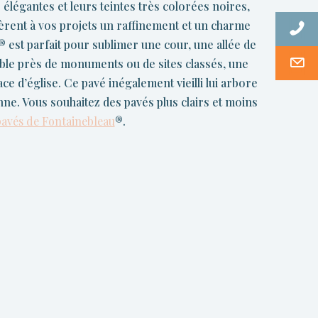
élégantes et leurs teintes très colorées noires,
èrent à vos projets un raffinement et un charme
i®
est parfait pour sublimer une cour, une allée de
ble près de monuments ou de sites classés, une
ace d’église. Ce pavé inégalement vieilli lui arbore
nne. Vous souhaitez des pavés plus clairs et moins
avés de Fontainebleau
®
.
ithofin MN
Lithofin MN Enlève
Lithofin Fl