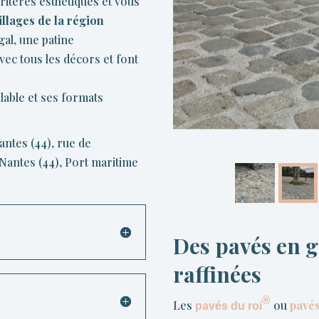
ritères esthétiques et vous
illages de la région
gal, une patine
avec tous les décors et font
ulable et ses formats
antes (44), rue de
Nantes (44), Port maritime
Des pavés en g
raffinées
®
Les
ou
pavés
pavés du roi