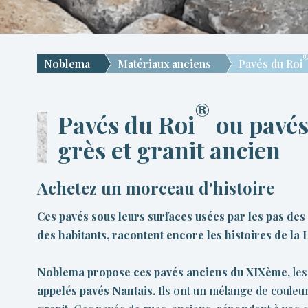
Noblema
Matériaux anciens
Pavés du Roi
®
Pavés du Roi
ou pavés
grès et granit ancien
Achetez un morceau d'histoire
Ces pavés sous leurs surfaces usées par les pas de
des habitants, racontent encore les histoires de la 
Noblema propose ces pavés anciens du XIXème
, le
appelés
pavés Nantais.
Ils ont un mélange de couleur