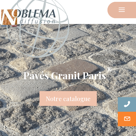
®
Pavés Granit Paris
Notre catalogue