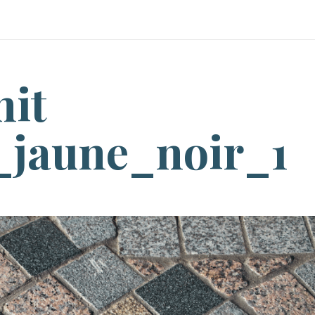
nit
_jaune_noir_1