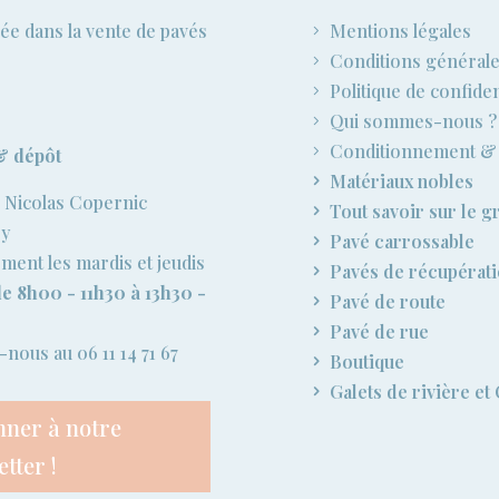
sée dans la vente de pavés
Mentions légales
Conditions générale
Politique de confiden
Qui sommes-nous ?
Conditionnement & 
& dépôt
Matériaux nobles
 Nicolas Copernic
Tout savoir sur le gr
ry
Pavé carrossable
ent les mardis et jeudis
Pavés de récupérat
e 8h00 - 11h30 à 13h30 -
Pavé de route
Pavé de rue
nous au 06 11 14 71 67
Boutique
Galets de rivière et
nner à notre
tter !