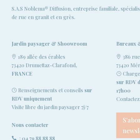
S.A.S Noblema® Diffusion, entreprise familiale, spéciali
de rue en granit et en grès.
Jardin paysager & Shoowroom
Bureaux 
189 allée des érables
386 rue
73420 Drumettaz-Clarafond,
73420 Mé
FRANCE
Chargem
sur RDV d
Renseignements et conseils
sur
17h00
RDV uniquement
Contactez-
Visite libre du jardin paysager 7j/7
S'abo
Nous contacter
newsle
:
04 79 88 88 88