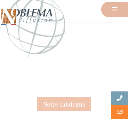
Balusters – Kerbs stones –
stone Gutters
Notre catalogue