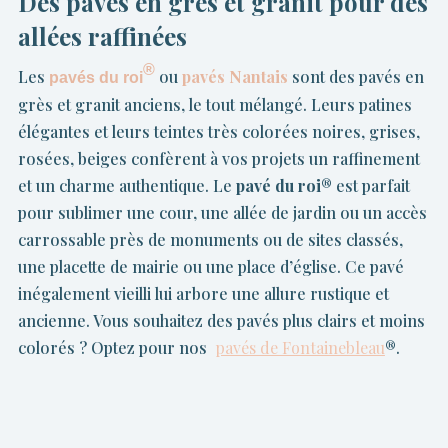
Des pavés en grès et granit pour des
allées raffinées
®
Les
ou
pavés Nantais
sont des pavés en
pavés du roi
grès et granit anciens, le tout mélangé. Leurs patines
élégantes et leurs teintes très colorées noires, grises,
rosées, beiges confèrent à vos projets un raffinement
et un charme authentique. Le
pavé du roi®
est parfait
pour sublimer une cour, une allée de jardin ou un accès
carrossable près de monuments ou de sites classés,
une placette de mairie ou une place d’église. Ce pavé
inégalement vieilli lui arbore une allure rustique et
ancienne. Vous souhaitez des pavés plus clairs et moins
colorés ? Optez pour nos
pavés de Fontainebleau
®
.