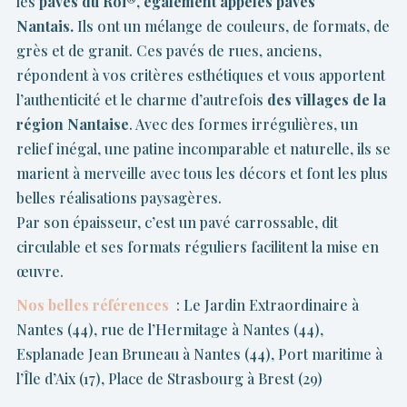
les
pavés du Roi®
,
également appelés
pavés
Nantais.
Ils ont un mélange de couleurs, de formats, de
grès et de granit. Ces pavés de rues, anciens,
répondent à vos critères esthétiques et vous apportent
l’authenticité et le charme d’autrefois
des villages de la
région Nantaise
. Avec des formes irrégulières, un
relief inégal, une patine incomparable et naturelle, ils se
marient à merveille avec tous les décors et font les plus
belles réalisations paysagères.
Par son épaisseur, c’est un pavé carrossable, dit
circulable et ses formats réguliers facilitent la mise en
œuvre.
Nos belles références
: Le Jardin Extraordinaire à
Nantes (44), rue de l’Hermitage à Nantes (44),
Esplanade Jean Bruneau à Nantes (44), Port maritime à
l’Île d’Aix (17), Place de Strasbourg à Brest (29)