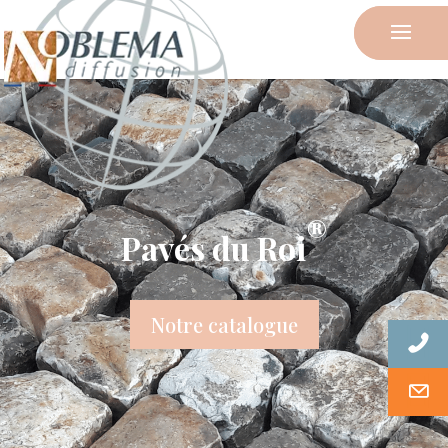
®
Pavés du Roi
Notre catalogue